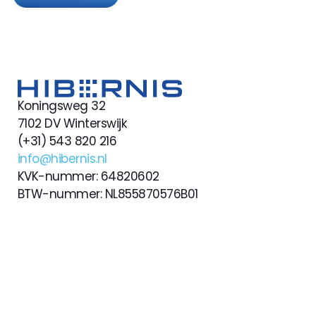
Koningsweg 32
7102 DV Winterswijk
(+31) 543 820 216
info@hibernis.nl
KVK-nummer: 64820602
BTW-nummer: NL855870576B01
Home
Contact
Over
Vacatures
Maatwerksoftware
Ervaringen
AI
Koploper