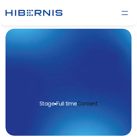
Stage
Accountmanag
er
Stage
Full time
Content