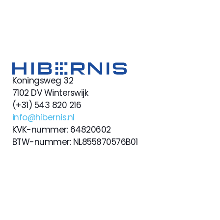
Koningsweg 32
7102 DV Winterswijk
(+31) 543 820 216
info@hibernis.nl
KVK-nummer: 64820602
BTW-nummer: NL855870576B01
Home
Contact
Over
Vacatures
Maatwerksoftware
Ervaringen