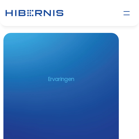
Ervaringen
Onze
opdrachtgevers