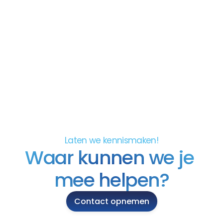
5 min read
Van chaos naar controle: 
hoe Eeftink Rensing grip 
kreeg op hun proces
Lees meer
Laten we kennismaken!
Waar kunnen we je 
mee helpen?
Contact opnemen